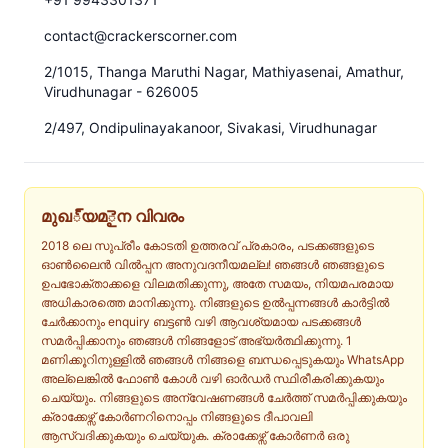
contact@crackerscorner.com
2/1015, Thanga Maruthi Nagar, Mathiyasenai, Amathur,
Virudhunagar - 626005
2/497, Ondipulinayakanoor, Sivakasi, Virudhunagar
മുഖ్യമైന വിവരം
2018 ലെ സുപ്രീം കോടതി ഉത്തരവ് പ്രകാരം, പടക്കങ്ങളുടെ
ഓൺലൈൻ വിൽപ്പന അനുവദനീയമല്ല! ഞങ്ങൾ ഞങ്ങളുടെ
ഉപഭോക്താക്കളെ വിലമതിക്കുന്നു, അതേ സമയം, നിയമപരമായ
അധികാരത്തെ മാനിക്കുന്നു. നിങ്ങളുടെ ഉൽപ്പന്നങ്ങൾ കാർട്ടിൽ
ചേർക്കാനും enquiry ബട്ടൺ വഴി ആവശ്യമായ പടക്കങ്ങൾ
സമർപ്പിക്കാനും ഞങ്ങൾ നിങ്ങളോട് അഭ്യർത്ഥിക്കുന്നു. 1
മണിക്കൂറിനുള്ളിൽ ഞങ്ങൾ നിങ്ങളെ ബന്ധപ്പെടുകയും WhatsApp
അല്ലെങ്കിൽ ഫോൺ കോൾ വഴി ഓർഡർ സ്ഥിരീകരിക്കുകയും
ചെയ്യും. നിങ്ങളുടെ അന്വേഷണങ്ങൾ ചേർത്ത് സമർപ്പിക്കുകയും
ക്രാക്കേഴ്സ് കോർണറിനൊപ്പം നിങ്ങളുടെ ദീപാവലി
ആസ്വദിക്കുകയും ചെയ്യുക. ക്രാക്കേഴ്സ് കോർണർ ഒരു