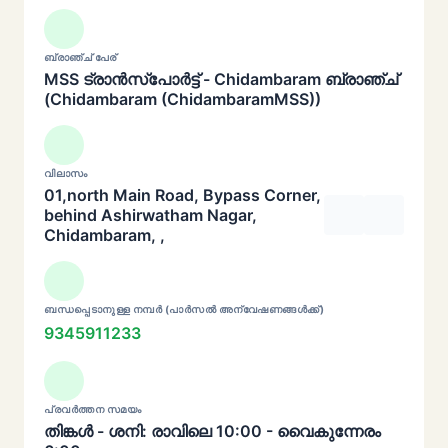
ബ്രാഞ്ച് പേര്
MSS ട്രാൻസ്പോർട്ട് - Chidambaram ബ്രാഞ്ച്
(Chidambaram (ChidambaramMSS))
വിലാസം
01,north Main Road, Bypass Corner,
behind Ashirwatham Nagar,
Chidambaram, ,
ബന്ധപ്പെടാനുള്ള നമ്പർ (പാർസൽ അന്വേഷണങ്ങൾക്ക്)
9345911233
പ്രവർത്തന സമയം
തിങ്കൾ - ശനി: രാവിലെ 10:00 - വൈകുന്നേരം