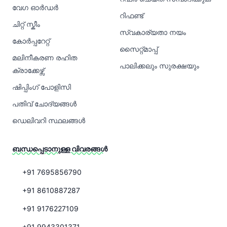
വേഗ ഓർഡർ
റിഫണ്ട്
ചിറ്റ് സ്കീം
സ്വകാര്യതാ നയം
കോർപ്പറേറ്റ്
സൈറ്റ്മാപ്പ്
മലിനീകരണ രഹിത
പാലിക്കലും സുരക്ഷയും
ക്രാക്കേഴ്സ്
ഷിപ്പിംഗ് പോളിസി
പതിവ് ചോദ്യങ്ങൾ
ഡെലിവറി സ്ഥലങ്ങൾ
ബന്ധപ്പെടാനുള്ള വിവരങ്ങൾ
+91 7695856790
+91 8610887287
+91 9176227109
+91 9943301371