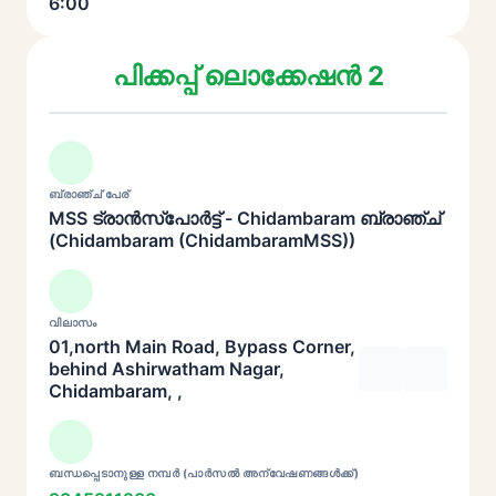
6:00
പിക്കപ്പ് ലൊക്കേഷൻ 2
ബ്രാഞ്ച് പേര്
MSS ട്രാൻസ്പോർട്ട് - Chidambaram ബ്രാഞ്ച്
(Chidambaram (ChidambaramMSS))
വിലാസം
01,north Main Road, Bypass Corner,
behind Ashirwatham Nagar,
Chidambaram, ,
ബന്ധപ്പെടാനുള്ള നമ്പർ (പാർസൽ അന്വേഷണങ്ങൾക്ക്)