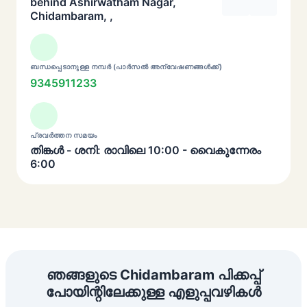
behind Ashirwatham Nagar,
Chidambaram, ,
ബന്ധപ്പെടാനുള്ള നമ്പർ (പാർസൽ അന്വേഷണങ്ങൾക്ക്)
9345911233
പ്രവർത്തന സമയം
തിങ്കൾ - ശനി: രാവിലെ 10:00 - വൈകുന്നേരം
6:00
ഞങ്ങളുടെ Chidambaram പിക്കപ്പ്
പോയിന്റിലേക്കുള്ള എളുപ്പവഴികൾ