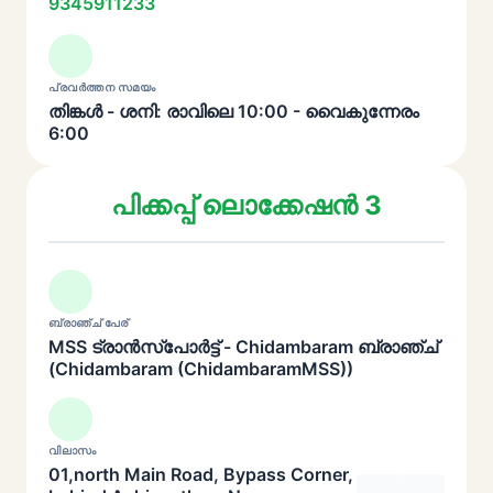
9345911233
പ്രവർത്തന സമയം
തിങ്കൾ - ശനി: രാവിലെ 10:00 - വൈകുന്നേരം
6:00
പിക്കപ്പ് ലൊക്കേഷൻ 3
ബ്രാഞ്ച് പേര്
MSS ട്രാൻസ്പോർട്ട് - Chidambaram ബ്രാഞ്ച്
(Chidambaram (ChidambaramMSS))
വിലാസം
01,north Main Road, Bypass Corner,