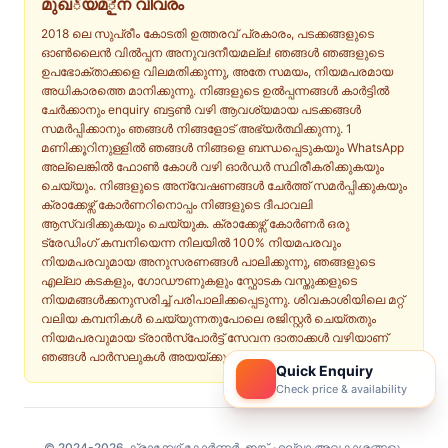
മുഖ్യമైന വിവരം
2018 ലെ സുപ്രീം കോടതി ഉത്തരവ് പ്രകാരം, പടക്കങ്ങളുടെ
ഓൺലൈൻ വിൽപ്പന അനുവദനീയമല്ല! ഞങ്ങൾ ഞങ്ങളുടെ
ഉപഭോക്താക്കളെ വിലമതിക്കുന്നു, അതേ സമയം, നിയമപരമായ
അധികാരത്തെ മാനിക്കുന്നു. നിങ്ങളുടെ ഉൽപ്പന്നങ്ങൾ കാർട്ടിൽ
ചേർക്കാനും enquiry ബട്ടൺ വഴി ആവശ്യമായ പടക്കങ്ങൾ
സമർപ്പിക്കാനും ഞങ്ങൾ നിങ്ങളോട് അഭ്യർത്ഥിക്കുന്നു. 1
മണിക്കൂറിനുള്ളിൽ ഞങ്ങൾ നിങ്ങളെ ബന്ധപ്പെടുകയും WhatsApp
അല്ലെങ്കിൽ ഫോൺ കോൾ വഴി ഓർഡർ സ്ഥിരീകരിക്കുകയും
ചെയ്യും. നിങ്ങളുടെ അന്വേഷണങ്ങൾ ചേർത്ത് സമർപ്പിക്കുകയും
ക്രാക്കേഴ്സ് കോർണറിനൊപ്പം നിങ്ങളുടെ ദീപാവലി
ആസ്വദിക്കുകയും ചെയ്യുക. ക്രാക്കേഴ്സ് കോർണർ ഒരു
ട്രേഡിംഗ് കമ്പനിയെന്ന നിലയിൽ 100% നിയമപരവും
നിയമപരവുമായ അനുസരണങ്ങൾ പാലിക്കുന്നു, ഞങ്ങളുടെ
എല്ലാ കടകളും, ഗോഡൗണുകളും സ്ഫോടക വസ്തുക്കളുടെ
നിയമങ്ങൾക്കനുസരിച്ച് പരിപാലിക്കപ്പെടുന്നു. ശിവകാശിയിലെ മറ്റ്
വലിയ കമ്പനികൾ ചെയ്യുന്നതുപോലെ രജിസ്റ്റർ ചെയ്തതും
നിയമപരവുമായ ട്രാൻസ്പോർട്ട് സേവന ദാതാക്കൾ വഴിയാണ്
ഞങ്ങൾ പാർസലുകൾ അയയ്ക്കുന്നത്.
Quick Enquiry
Check price & availability
© 2024-2026 ക്രാക്കേഴ്സ് കോർണർ, ഇങ്ക് എല്ലാ അവകാശങ്ങളും