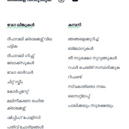
വേഗ ലിങ്കുകൾ
കമ്പനി
ദീപാവലി ക്രാക്കേഴ്സ് വില
ഞങ്ങളെക്കുറിച്ച്
പട്ടിക
ബ്ലോഗുകൾ
ദീപാവലി ഗിഫ്റ്റ്
തീ സുരക്ഷാ നുറുങ്ങുകൾ
ബോക്സുകൾ
റഫർ ചെയ്ത് സമ്പാദിക്കുക
വേഗ ഓർഡർ
റിഫണ്ട്
ചിറ്റ് സ്കീം
സ്വകാര്യതാ നയം
കോർപ്പറേറ്റ്
സൈറ്റ്മാപ്പ്
മലിനീകരണ രഹിത
പാലിക്കലും സുരക്ഷയും
ക്രാക്കേഴ്സ്
ഷിപ്പിംഗ് പോളിസി
പതിവ് ചോദ്യങ്ങൾ