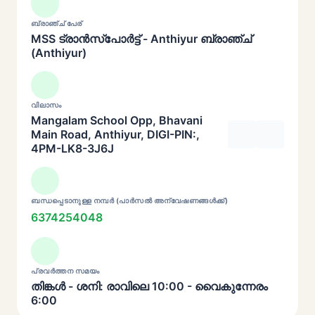
ബ്രാഞ്ച് പേര്
MSS ട്രാൻസ്പോർട്ട് - Anthiyur ബ്രാഞ്ച്
(Anthiyur)
വിലാസം
Mangalam School Opp, Bhavani
Main Road, Anthiyur, DIGI-PIN:,
4PM-LK8-3J6J
ബന്ധപ്പെടാനുള്ള നമ്പർ (പാർസൽ അന്വേഷണങ്ങൾക്ക്)
6374254048
പ്രവർത്തന സമയം
തിങ്കൾ - ശനി: രാവിലെ 10:00 - വൈകുന്നേരം
6:00