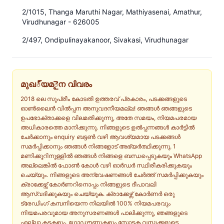
2/1015, Thanga Maruthi Nagar, Mathiyasenai, Amathur,
Virudhunagar - 626005
2/497, Ondipulinayakanoor, Sivakasi, Virudhunagar
മുഖ్യമైന വിവരം
2018 ലെ സുപ്രീം കോടതി ഉത്തരവ് പ്രകാരം, പടക്കങ്ങളുടെ
ഓൺലൈൻ വിൽപ്പന അനുവദനീയമല്ല! ഞങ്ങൾ ഞങ്ങളുടെ
ഉപഭോക്താക്കളെ വിലമതിക്കുന്നു, അതേ സമയം, നിയമപരമായ
അധികാരത്തെ മാനിക്കുന്നു. നിങ്ങളുടെ ഉൽപ്പന്നങ്ങൾ കാർട്ടിൽ
ചേർക്കാനും enquiry ബട്ടൺ വഴി ആവശ്യമായ പടക്കങ്ങൾ
സമർപ്പിക്കാനും ഞങ്ങൾ നിങ്ങളോട് അഭ്യർത്ഥിക്കുന്നു. 1
മണിക്കൂറിനുള്ളിൽ ഞങ്ങൾ നിങ്ങളെ ബന്ധപ്പെടുകയും WhatsApp
അല്ലെങ്കിൽ ഫോൺ കോൾ വഴി ഓർഡർ സ്ഥിരീകരിക്കുകയും
ചെയ്യും. നിങ്ങളുടെ അന്വേഷണങ്ങൾ ചേർത്ത് സമർപ്പിക്കുകയും
ക്രാക്കേഴ്സ് കോർണറിനൊപ്പം നിങ്ങളുടെ ദീപാവലി
ആസ്വദിക്കുകയും ചെയ്യുക. ക്രാക്കേഴ്സ് കോർണർ ഒരു
ട്രേഡിംഗ് കമ്പനിയെന്ന നിലയിൽ 100% നിയമപരവും
നിയമപരവുമായ അനുസരണങ്ങൾ പാലിക്കുന്നു, ഞങ്ങളുടെ
എല്ലാ കടകളും, ഗോഡൗണുകളും സ്ഫോടക വസ്തുക്കളുടെ