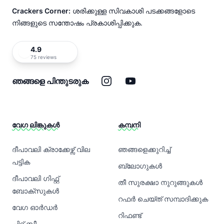
Crackers Corner:
ശരിക്കുള്ള സിവകാശി പടക്കങ്ങളോടെ
നിങ്ങളുടെ സന്തോഷം പ്രകാശിപ്പിക്കുക.
4.9
75 reviews
ഇൻസ്റ്റാഗ്രാം
യൂട്യൂബ്
ഞങ്ങളെ പിന്തുടരുക
വേഗ ലിങ്കുകൾ
കമ്പനി
ദീപാവലി ക്രാക്കേഴ്സ് വില
ഞങ്ങളെക്കുറിച്ച്
പട്ടിക
ബ്ലോഗുകൾ
ദീപാവലി ഗിഫ്റ്റ്
തീ സുരക്ഷാ നുറുങ്ങുകൾ
ബോക്സുകൾ
റഫർ ചെയ്ത് സമ്പാദിക്കുക
വേഗ ഓർഡർ
റിഫണ്ട്
ചിറ്റ് സ്കീം