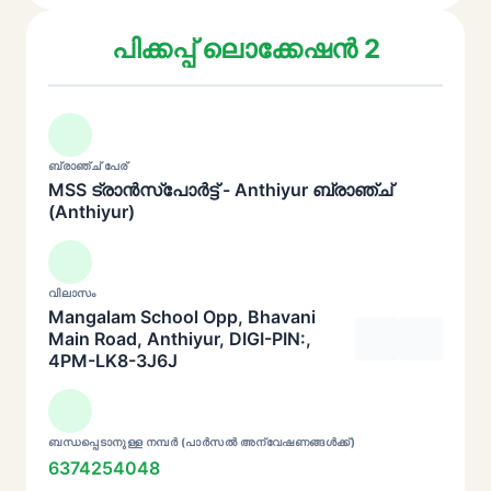
പിക്കപ്പ് ലൊക്കേഷൻ 2
ബ്രാഞ്ച് പേര്
MSS ട്രാൻസ്പോർട്ട് - Anthiyur ബ്രാഞ്ച്
(Anthiyur)
വിലാസം
Mangalam School Opp, Bhavani
Main Road, Anthiyur, DIGI-PIN:,
4PM-LK8-3J6J
ബന്ധപ്പെടാനുള്ള നമ്പർ (പാർസൽ അന്വേഷണങ്ങൾക്ക്)
6374254048