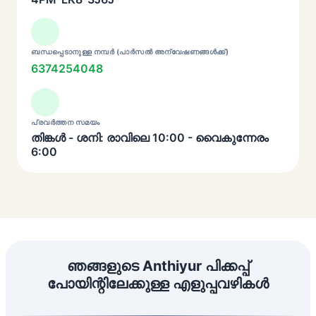
ബന്ധപ്പെടാനുള്ള നമ്പർ (പാർസൽ അന്വേഷണങ്ങൾക്ക്)
6374254048
പ്രവർത്തന സമയം
തിങ്കൾ - ശനി: രാവിലെ 10:00 - വൈകുന്നേരം
6:00
ഞങ്ങളുടെ Anthiyur പിക്കപ്പ്
പോയിന്റിലേക്കുള്ള എളുപ്പവഴികൾ