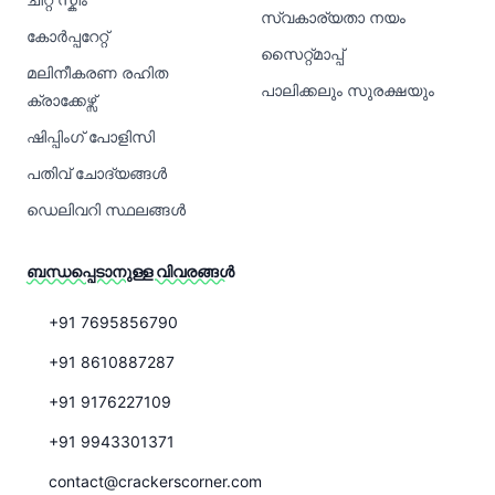
സ്വകാര്യതാ നയം
കോർപ്പറേറ്റ്
സൈറ്റ്മാപ്പ്
മലിനീകരണ രഹിത
പാലിക്കലും സുരക്ഷയും
ക്രാക്കേഴ്സ്
ഷിപ്പിംഗ് പോളിസി
പതിവ് ചോദ്യങ്ങൾ
ഡെലിവറി സ്ഥലങ്ങൾ
ബന്ധപ്പെടാനുള്ള വിവരങ്ങൾ
+91 7695856790
+91 8610887287
+91 9176227109
+91 9943301371
contact@crackerscorner.com