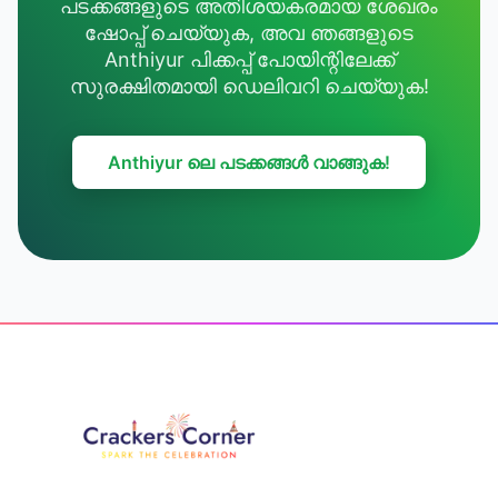
പടക്കങ്ങളുടെ അതിശയകരമായ ശേഖരം
ഷോപ്പ് ചെയ്യുക, അവ ഞങ്ങളുടെ
Anthiyur പിക്കപ്പ് പോയിന്റിലേക്ക്
സുരക്ഷിതമായി ഡെലിവറി ചെയ്യുക!
Anthiyur ലെ പടക്കങ്ങൾ വാങ്ങുക!
Footer