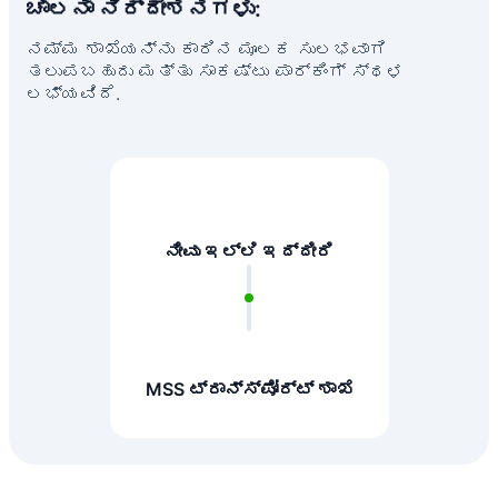
ಚಾಲನಾ ನಿರ್ದೇಶನಗಳು:
ನಮ್ಮ ಶಾಖೆಯನ್ನು ಕಾರಿನ ಮೂಲಕ ಸುಲಭವಾಗಿ
ತಲುಪಬಹುದು ಮತ್ತು ಸಾಕಷ್ಟು ಪಾರ್ಕಿಂಗ್ ಸ್ಥಳ
ಲಭ್ಯವಿದೆ.
ನೀವು ಇಲ್ಲಿ ಇದ್ದೀರಿ
MSS ಟ್ರಾನ್ಸ್‌ಪೋರ್ಟ್ ಶಾಖೆ