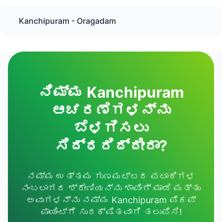
Kanchipuram - Oragadam
ನಿಮ್ಮ Kanchipuram
ಆಚರಣೆಗಳನ್ನು
ಬೆಳಗಿಸಲು
ಸಿದ್ಧರಿದ್ದೀರಾ?
ನಮ್ಮ ಉತ್ತಮ ಗುಣಮಟ್ಟದ ಪಟಾಕಿಗಳ
ನಂಬಲಾಗದ ಶ್ರೇಣಿಯನ್ನು ಶಾಪಿಂಗ್ ಮಾಡಿ ಮತ್ತು
ಅವುಗಳನ್ನು ನಮ್ಮ Kanchipuram ಪಿಕಪ್
ಪಾಯಿಂಟ್‌ಗೆ ಸುರಕ್ಷಿತವಾಗಿ ತಲುಪಿಸಿ!