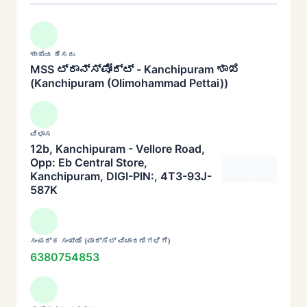
ಶಾಖೆಯ ಹೆಸರು
MSS ಟ್ರಾನ್ಸ್‌ಪೋರ್ಟ್ - Kanchipuram ಶಾಖೆ
(Kanchipuram (Olimohammad Pettai))
ವಿಳಾಸ
12b, Kanchipuram - Vellore Road,
Opp: Eb Central Store,
Kanchipuram, DIGI-PIN:, 4T3-93J-
587K
ಸಂಪರ್ಕ ಸಂಖ್ಯೆ (ಪಾರ್ಸೆಲ್ ವಿಚಾರಣೆಗಳಿಗೆ)
6380754853