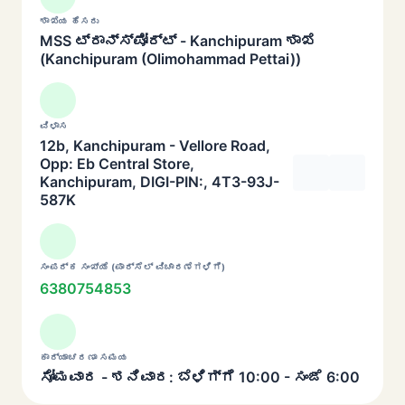
ಶಾಖೆಯ ಹೆಸರು
MSS ಟ್ರಾನ್ಸ್‌ಪೋರ್ಟ್ - Kanchipuram ಶಾಖೆ
(Kanchipuram (Olimohammad Pettai))
ವಿಳಾಸ
12b, Kanchipuram - Vellore Road,
Opp: Eb Central Store,
Kanchipuram, DIGI-PIN:, 4T3-93J-
587K
ಸಂಪರ್ಕ ಸಂಖ್ಯೆ (ಪಾರ್ಸೆಲ್ ವಿಚಾರಣೆಗಳಿಗೆ)
6380754853
ಕಾರ್ಯಾಚರಣಾ ಸಮಯ
ಸೋಮವಾರ - ಶನಿವಾರ: ಬೆಳಿಗ್ಗೆ 10:00 - ಸಂಜೆ 6:00