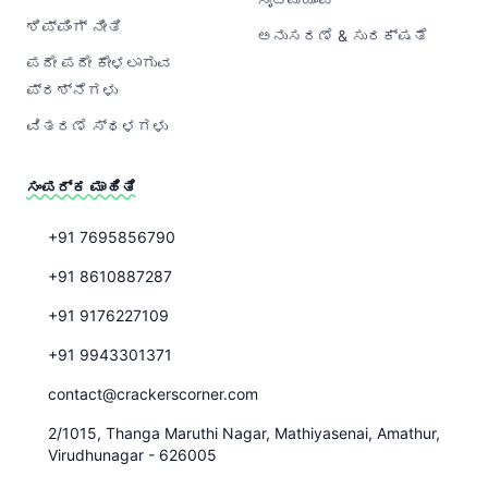
ಶಿಪ್ಪಿಂಗ್ ನೀತಿ
ಅನುಸರಣೆ & ಸುರಕ್ಷತೆ
ಪದೇ ಪದೇ ಕೇಳಲಾಗುವ
ಪ್ರಶ್ನೆಗಳು
ವಿತರಣೆ ಸ್ಥಳಗಳು
ಸಂಪರ್ಕ ಮಾಹಿತಿ
+91 7695856790
+91 8610887287
+91 9176227109
+91 9943301371
contact@crackerscorner.com
2/1015, Thanga Maruthi Nagar, Mathiyasenai, Amathur,
Virudhunagar - 626005