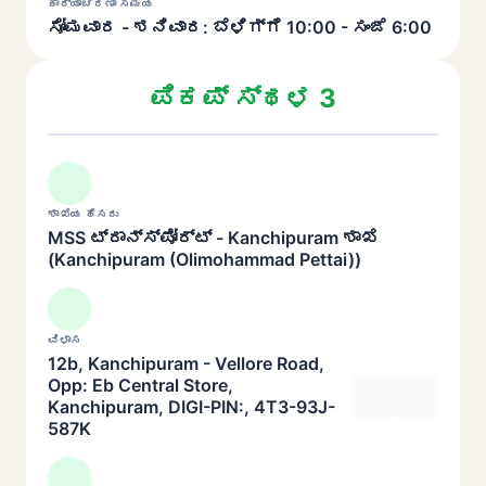
ಕಾರ್ಯಾಚರಣಾ ಸಮಯ
ಸೋಮವಾರ - ಶನಿವಾರ: ಬೆಳಿಗ್ಗೆ 10:00 - ಸಂಜೆ 6:00
ಪಿಕಪ್ ಸ್ಥಳ 3
ಶಾಖೆಯ ಹೆಸರು
MSS ಟ್ರಾನ್ಸ್‌ಪೋರ್ಟ್ - Kanchipuram ಶಾಖೆ
(Kanchipuram (Olimohammad Pettai))
ವಿಳಾಸ
12b, Kanchipuram - Vellore Road,
Opp: Eb Central Store,
Kanchipuram, DIGI-PIN:, 4T3-93J-
587K