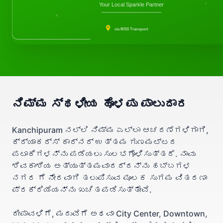
Your Local Sparkle Partner
via MSS Transport
ನಿಮ್ಮ ಸ್ಥಳೀಯ ಹೊಳಪು ಪಾಲುದಾರ
Kanchipuram ನಲ್ಲಿ ನಿಮ್ಮ ಎಲ್ಲಾ ಆಚರಣೆಗಳಿಗಾಗಿ,
ಕ್ರ್ಯಾಕರ್ಸ್ ಕಾರ್ನರ್ ಉತ್ತಮ ಗುಣಮಟ್ಟದ
ಪಟಾಕಿಗಳನ್ನು ಪಡೆಯಲು ಸುಲಭಗೊಳಿಸುತ್ತದೆ. ನಾವು
ಶಿವಕಾಶಿಯ ಅತ್ಯುತ್ತಮವಾದದ್ದನ್ನು ಹಬ್ಬಗಳ
ನಗರ ಗೆ ನೇರವಾಗಿ ತಲುಪಿಸುವ ಮೂಲಕ ಸುಗಮ ವಿತರಣಾ
ಪ್ರಕ್ರಿಯೆಯನ್ನು ಖಚಿತಪಡಿಸುತ್ತೇವೆ.
ದೀಪಾವಳಿಗೆ, ಮದುವೆಗೆ ಅಥವಾ City Center, Downtown,