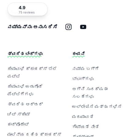
4.9
75 reviews
ಇನ್‌ಸ್ಟಾಗ್ರಾಮ್
ಯೂಟ್ಯೂಬ್
ನಮ್ಮನ್ನು ಅನುಸರಿಸಿ
ತ್ವರಿತ ಲಿಂಕ್‌ಗಳು
ಕಂಪನಿ
ದೀಪಾವಳಿ ಕ್ರಾಕರ್‌ಸ್ ಬೆಲೆ
ನಮ್ಮ ಬಗ್ಗೆ
ಪಟ್ಟಿ
ಬ್ಲಾಗ್‌ಗಳು
ದೀಪಾವಳಿ ಉಡುಗೊರೆ
ಅಗ್ನಿ ಸುರಕ್ಷತಾ
ಪೆಟ್ಟಿಗೆಗಳು
ಸಲಹೆಗಳು
ತ್ವರಿತ ಆರ್ಡರ್
ಉಲ್ಲೇಖಿಸಿ ಮತ್ತು ಗಳಿಸಿ
ಚಿಟ್ ಸ್ಕೀಮ್
ಮರುಪಾವತಿ
ಕಾರ್ಪೊರೇಟ್
ಗೌಪ್ಯತೆ ನೀತಿ
ಮಾಲಿನ್ಯ ರಹಿತ ಕ್ರಾಕರ್‌ಸ್
ಸೈಟ್‌ಮ್ಯಾಪ್