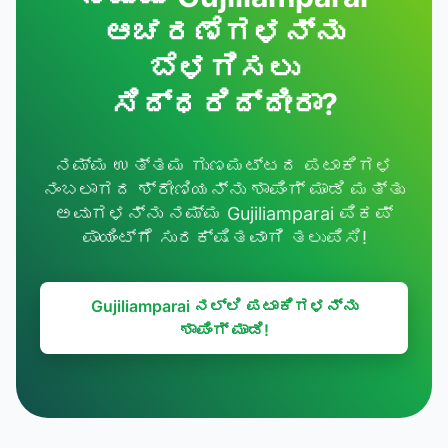
ಆಚರಣೆಗಳನ್ನು
ಬೆಳಗಿಸಲು
ಸಿದ್ಧರಿದ್ದೀರಾ?
ನಮ್ಮ ಉತ್ತಮ ಗುಣಮಟ್ಟದ ಪಟಾಕಿಗಳ
ನಂಬಲಾಗದ ಶ್ರೇಣಿಯನ್ನು ಶಾಪಿಂಗ್ ಮಾಡಿ ಮತ್ತು
ಅವುಗಳನ್ನು ನಮ್ಮ Gujiliamparai ಪಿಕಪ್
ಪಾಯಿಂಟ್‌ಗೆ ಸುರಕ್ಷಿತವಾಗಿ ತಲುಪಿಸಿ!
Gujiliamparai ನಲ್ಲಿ ಪಟಾಕಿಗಳನ್ನು
ಶಾಪಿಂಗ್ ಮಾಡಿ!