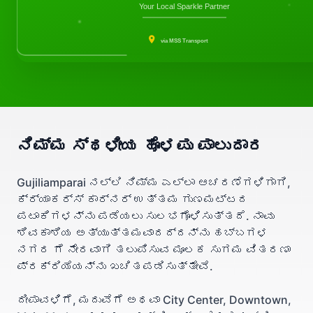
Your Local Sparkle Partner
via MSS Transport
ನಿಮ್ಮ ಸ್ಥಳೀಯ ಹೊಳಪು ಪಾಲುದಾರ
Gujiliamparai ನಲ್ಲಿ ನಿಮ್ಮ ಎಲ್ಲಾ ಆಚರಣೆಗಳಿಗಾಗಿ,
ಕ್ರ್ಯಾಕರ್ಸ್ ಕಾರ್ನರ್ ಉತ್ತಮ ಗುಣಮಟ್ಟದ
ಪಟಾಕಿಗಳನ್ನು ಪಡೆಯಲು ಸುಲಭಗೊಳಿಸುತ್ತದೆ. ನಾವು
ಶಿವಕಾಶಿಯ ಅತ್ಯುತ್ತಮವಾದದ್ದನ್ನು ಹಬ್ಬಗಳ
ನಗರ ಗೆ ನೇರವಾಗಿ ತಲುಪಿಸುವ ಮೂಲಕ ಸುಗಮ ವಿತರಣಾ
ಪ್ರಕ್ರಿಯೆಯನ್ನು ಖಚಿತಪಡಿಸುತ್ತೇವೆ.
ದೀಪಾವಳಿಗೆ, ಮದುವೆಗೆ ಅಥವಾ City Center, Downtown,