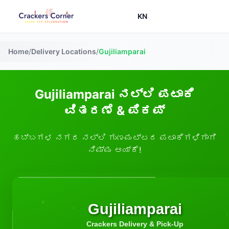
KN
Home
/
Delivery Locations
/
Gujiliamparai
Gujiliamparai ನಲ್ಲಿ ಪಟಾಕಿ
ವಿತರಣೆ & ಪಿಕಪ್
ಹಬ್ಬಗಳ ನಗರ ನಲ್ಲಿ ಗುಣಮಟ್ಟದ ಪಟಾಕಿಗಳಿಗಾಗಿ
ನಿಮ್ಮ ಆಯ್ಕೆ!
Gujiliamparai
Crackers Delivery & Pick-Up