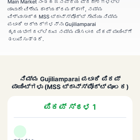
Main Market ನಂತಹ ಜನಪ್ರಿಯ ಪ್ರದೇಶಗಳಲ್ಲಿ
ಯಾವುದೇ ವಿಶೇಷ ಕಾರ್ಯಕ್ರಮಕ್ಕಾಗಿ, ನಮ್ಮ
ವಿಶ್ವಾಸಾರ್ಹ MSS ಟ್ರಾನ್ಸ್‌ಪೋರ್ಟ್ ಸೇವೆಯು ನಿಮ್ಮ
ಪಟಾಕಿ ಆರ್ಡರ್‌ಗಳನ್ನು Gujiliamparai
ಹೃದಯಭಾಗದಲ್ಲಿರುವ ನಮ್ಮ ಮೀಸಲಾದ ಪಿಕಪ್ ಪಾಯಿಂಟ್‌ಗೆ
ತಲುಪಿಸುತ್ತದೆ.
ನಿಮ್ಮ Gujiliamparai ಪಟಾಕಿ ಪಿಕಪ್
ಪಾಯಿಂಟ್‌ಗಳು (MSS ಟ್ರಾನ್ಸ್‌ಪೋರ್ಟ್ ಮೂಲಕ)
ಪಿಕಪ್ ಸ್ಥಳ 1