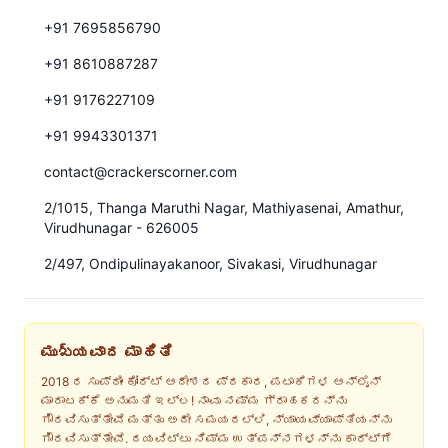
+91 7695856790
+91 8610887287
+91 9176227109
+91 9943301371
contact@crackerscorner.com
2/1015, Thanga Maruthi Nagar, Mathiyasenai, Amathur,
Virudhunagar - 626005
2/497, Ondipulinayakanoor, Sivakasi, Virudhunagar
ಮುಖ్ಯವಾದ ಮಾಹಿತಿ
2018 ರ ಸುಪ್ರೀಂ ಕೋರ್ಟ್ ಆದೇಶದ ಪ್ರಕಾರ, ಪಟಾಕಿಗಳ ಆನ್‌ಲೈನ್
ಮಾರಾಟಕ್ಕೆ ಅನುಮತಿ ಇಲ್ಲ! ನಾವು ನಮ್ಮ ಗ್ರಾಹಕರನ್ನು
ಗೌರವಿಸುತ್ತೇವೆ ಮತ್ತು ಅದೇ ಸಮಯದಲ್ಲಿ, ನ್ಯಾಯವ್ಯಾಪ್ತಿಯನ್ನು
ಗೌರವಿಸುತ್ತೇವೆ. ದಯವಿಟ್ಟು ನಿಮ್ಮ ಉತ್ಪನ್ನಗಳನ್ನು ಕಾರ್ಟ್‌ಗೆ