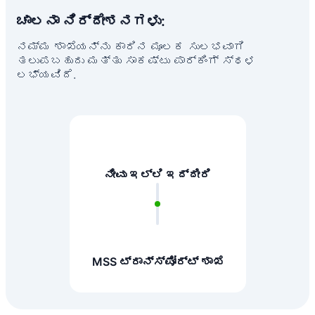
ಚಾಲನಾ ನಿರ್ದೇಶನಗಳು:
ನಮ್ಮ ಶಾಖೆಯನ್ನು ಕಾರಿನ ಮೂಲಕ ಸುಲಭವಾಗಿ
ತಲುಪಬಹುದು ಮತ್ತು ಸಾಕಷ್ಟು ಪಾರ್ಕಿಂಗ್ ಸ್ಥಳ
ಲಭ್ಯವಿದೆ.
ನೀವು ಇಲ್ಲಿ ಇದ್ದೀರಿ
MSS ಟ್ರಾನ್ಸ್‌ಪೋರ್ಟ್ ಶಾಖೆ