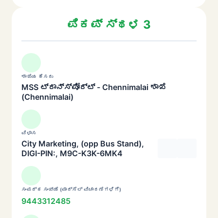
ಪಿಕಪ್ ಸ್ಥಳ 3
ಶಾಖೆಯ ಹೆಸರು
MSS ಟ್ರಾನ್ಸ್‌ಪೋರ್ಟ್ - Chennimalai ಶಾಖೆ
(Chennimalai)
ವಿಳಾಸ
City Marketing, (opp Bus Stand),
DIGI-PIN:, M9C-K3K-6MK4
ಸಂಪರ್ಕ ಸಂಖ್ಯೆ (ಪಾರ್ಸೆಲ್ ವಿಚಾರಣೆಗಳಿಗೆ)
9443312485