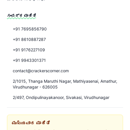
ಸಂಪರ್ಕ ಮಾಹಿತಿ
+91 7695856790
+91 8610887287
+91 9176227109
+91 9943301371
contact@crackerscorner.com
2/1015, Thanga Maruthi Nagar, Mathiyasenai, Amathur,
Virudhunagar - 626005
2/497, Ondipulinayakanoor, Sivakasi, Virudhunagar
ಮುಖ్ಯವಾದ ಮಾಹಿತಿ