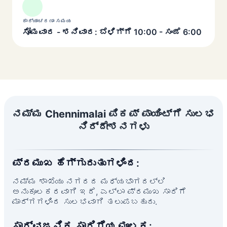
ಕಾರ್ಯಾಚರಣಾ ಸಮಯ
ಸೋಮವಾರ - ಶನಿವಾರ: ಬೆಳಿಗ್ಗೆ 10:00 - ಸಂಜೆ 6:00
ನಮ್ಮ Chennimalai ಪಿಕಪ್ ಪಾಯಿಂಟ್‌ಗೆ ಸುಲಭ
ನಿರ್ದೇಶನಗಳು
ಪ್ರಮುಖ ಹೆಗ್ಗುರುತುಗಳಿಂದ:
ನಮ್ಮ ಶಾಖೆಯು ನಗರದ ಮಧ್ಯಭಾಗದಲ್ಲಿ
ಅನುಕೂಲಕರವಾಗಿ ಇದೆ, ಎಲ್ಲಾ ಪ್ರಮುಖ ಸಾರಿಗೆ
ಮಾರ್ಗಗಳಿಂದ ಸುಲಭವಾಗಿ ತಲುಪಬಹುದು.
ಸಾರ್ವಜನಿಕ ಸಾರಿಗೆಯ ಮೂಲಕ: