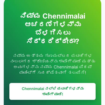
ನಿಮ್ಮ Chennimalai
ಆಚರಣೆಗಳನ್ನು
ಬೆಳಗಿಸಲು
ಸಿದ್ಧರಿದ್ದೀರಾ?
ನಮ್ಮ ಉತ್ತಮ ಗುಣಮಟ್ಟದ ಪಟಾಕಿಗಳ
ನಂಬಲಾಗದ ಶ್ರೇಣಿಯನ್ನು ಶಾಪಿಂಗ್ ಮಾಡಿ ಮತ್ತು
ಅವುಗಳನ್ನು ನಮ್ಮ Chennimalai ಪಿಕಪ್
ಪಾಯಿಂಟ್‌ಗೆ ಸುರಕ್ಷಿತವಾಗಿ ತಲುಪಿಸಿ!
Chennimalai ನಲ್ಲಿ ಪಟಾಕಿಗಳನ್ನು
ಶಾಪಿಂಗ್ ಮಾಡಿ!