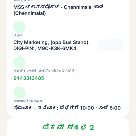
ಶಾಖೆಯ ಹೆಸರು
MSS ಟ್ರಾನ್ಸ್‌ಪೋರ್ಟ್ - Chennimalai ಶಾಖೆ
(Chennimalai)
ವಿಳಾಸ
City Marketing, (opp Bus Stand),
DIGI-PIN:, M9C-K3K-6MK4
ಸಂಪರ್ಕ ಸಂಖ್ಯೆ (ಪಾರ್ಸೆಲ್ ವಿಚಾರಣೆಗಳಿಗೆ)
9443312485
ಕಾರ್ಯಾಚರಣಾ ಸಮಯ
ಸೋಮವಾರ - ಶನಿವಾರ: ಬೆಳಿಗ್ಗೆ 10:00 - ಸಂಜೆ 6:00
ಪಿಕಪ್ ಸ್ಥಳ 2