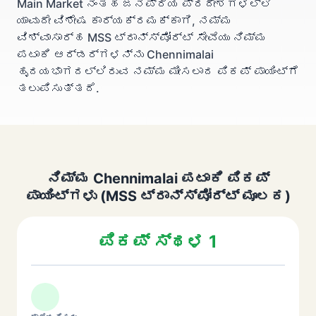
Main Market ನಂತಹ ಜನಪ್ರಿಯ ಪ್ರದೇಶಗಳಲ್ಲಿ
ಯಾವುದೇ ವಿಶೇಷ ಕಾರ್ಯಕ್ರಮಕ್ಕಾಗಿ, ನಮ್ಮ
ವಿಶ್ವಾಸಾರ್ಹ MSS ಟ್ರಾನ್ಸ್‌ಪೋರ್ಟ್ ಸೇವೆಯು ನಿಮ್ಮ
ಪಟಾಕಿ ಆರ್ಡರ್‌ಗಳನ್ನು Chennimalai
ಹೃದಯಭಾಗದಲ್ಲಿರುವ ನಮ್ಮ ಮೀಸಲಾದ ಪಿಕಪ್ ಪಾಯಿಂಟ್‌ಗೆ
ತಲುಪಿಸುತ್ತದೆ.
ನಿಮ್ಮ Chennimalai ಪಟಾಕಿ ಪಿಕಪ್
ಪಾಯಿಂಟ್‌ಗಳು (MSS ಟ್ರಾನ್ಸ್‌ಪೋರ್ಟ್ ಮೂಲಕ)
ಪಿಕಪ್ ಸ್ಥಳ 1