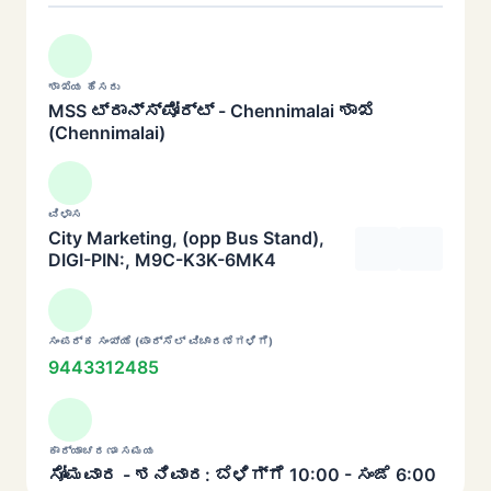
ಶಾಖೆಯ ಹೆಸರು
MSS ಟ್ರಾನ್ಸ್‌ಪೋರ್ಟ್ - Chennimalai ಶಾಖೆ
(Chennimalai)
ವಿಳಾಸ
City Marketing, (opp Bus Stand),
DIGI-PIN:, M9C-K3K-6MK4
ಸಂಪರ್ಕ ಸಂಖ್ಯೆ (ಪಾರ್ಸೆಲ್ ವಿಚಾರಣೆಗಳಿಗೆ)
9443312485
ಕಾರ್ಯಾಚರಣಾ ಸಮಯ
ಸೋಮವಾರ - ಶನಿವಾರ: ಬೆಳಿಗ್ಗೆ 10:00 - ಸಂಜೆ 6:00