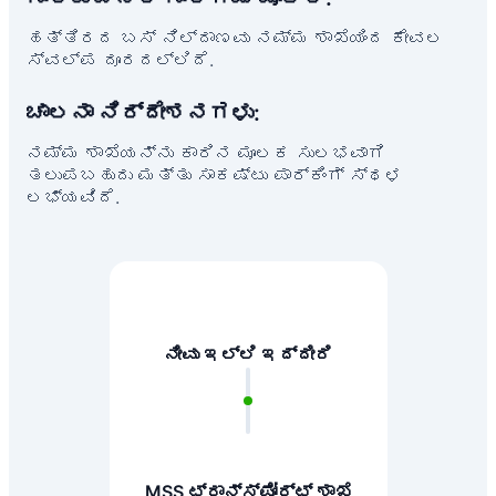
ಹತ್ತಿರದ ಬಸ್ ನಿಲ್ದಾಣವು ನಮ್ಮ ಶಾಖೆಯಿಂದ ಕೇವಲ
ಸ್ವಲ್ಪ ದೂರದಲ್ಲಿದೆ.
ಚಾಲನಾ ನಿರ್ದೇಶನಗಳು:
ನಮ್ಮ ಶಾಖೆಯನ್ನು ಕಾರಿನ ಮೂಲಕ ಸುಲಭವಾಗಿ
ತಲುಪಬಹುದು ಮತ್ತು ಸಾಕಷ್ಟು ಪಾರ್ಕಿಂಗ್ ಸ್ಥಳ
ಲಭ್ಯವಿದೆ.
ನೀವು ಇಲ್ಲಿ ಇದ್ದೀರಿ
MSS ಟ್ರಾನ್ಸ್‌ಪೋರ್ಟ್ ಶಾಖೆ